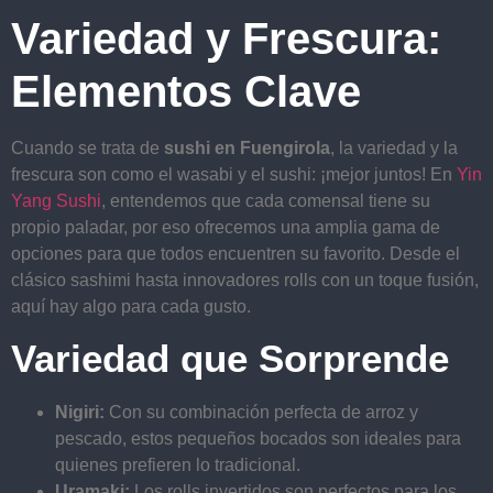
Variedad y Frescura:
Elementos Clave
Cuando se trata de
sushi en Fuengirola
, la variedad y la
frescura son como el wasabi y el sushi: ¡mejor juntos! En
Yin
Yang Sushi
, entendemos que cada comensal tiene su
propio paladar, por eso ofrecemos una amplia gama de
opciones para que todos encuentren su favorito. Desde el
clásico sashimi hasta innovadores rolls con un toque fusión,
aquí hay algo para cada gusto.
Variedad que Sorprende
Nigiri:
Con su combinación perfecta de arroz y
pescado, estos pequeños bocados son ideales para
quienes prefieren lo tradicional.
Uramaki:
Los rolls invertidos son perfectos para los