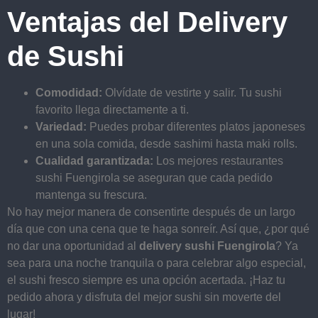
Ventajas del Delivery
de Sushi
Comodidad:
Olvídate de vestirte y salir. Tu sushi
favorito llega directamente a ti.
Variedad:
Puedes probar diferentes platos japoneses
en una sola comida, desde sashimi hasta maki rolls.
Cualidad garantizada:
Los mejores restaurantes
sushi Fuengirola se aseguran que cada pedido
mantenga su frescura.
No hay mejor manera de consentirte después de un largo
día que con una cena que te haga sonreír. Así que, ¿por qué
no dar una oportunidad al
delivery sushi Fuengirola
? Ya
sea para una noche tranquila o para celebrar algo especial,
el sushi fresco siempre es una opción acertada. ¡Haz tu
pedido ahora y disfruta del mejor sushi sin moverte del
lugar!