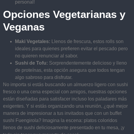
personal!
Opciones Vegetarianas y
Veganas
Maki Vegetales:
Llenos de frescura, estos rolls son
ideales para quienes prefieren evitar el pescado pero
no quieren renunciar al sabor.
Sushi de Tofu:
Sorprendentemente delicioso y lleno
de proteínas, esta opción asegura que todos tengan
algo sabroso para disfrutar.
No importa si estás buscando un almuerzo ligero con sushi
fresco o una cena especial con amigos, nuestras opciones
están diseñadas para satisfacer incluso los paladares más
exigentes. Y si estás organizando una reunión, ¿qué mejor
manera de impresionar a tus invitados que con un buffet
sushi Fuengirola? Imagina la escena: platos coloridos
llenos de sushi deliciosamente presentado en tu mesa, ¡y