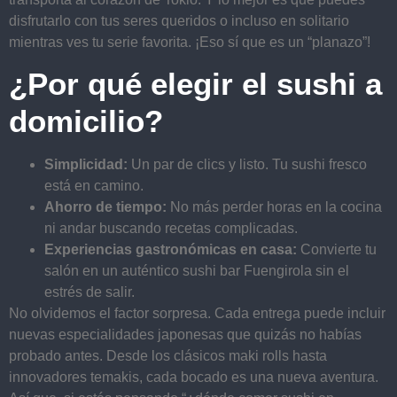
disfrutarlo con tus seres queridos o incluso en solitario
mientras ves tu serie favorita. ¡Eso sí que es un “planazo”!
¿Por qué elegir el sushi a
domicilio?
Simplicidad:
Un par de clics y listo. Tu sushi fresco
está en camino.
Ahorro de tiempo:
No más perder horas en la cocina
ni andar buscando recetas complicadas.
Experiencias gastronómicas en casa:
Convierte tu
salón en un auténtico sushi bar Fuengirola sin el
estrés de salir.
No olvidemos el factor sorpresa. Cada entrega puede incluir
nuevas especialidades japonesas que quizás no habías
probado antes. Desde los clásicos maki rolls hasta
innovadores temakis, cada bocado es una nueva aventura.