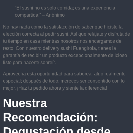
“El sushi no es solo comida; es una experiencia
compartida.” – Anónimo
No hay nada como la satisfacción de saber que hiciste la
elección correcta al pedir sushi. Así que relájate y disfruta de
tu tiempo en casa mientras nosotros nos encargamos del
resto. Con nuestro delivery sushi Fuengirola, tienes la
garantía de recibir un producto excepcionalmente delicioso
listo para hacerte sonreír.
Aprovecha esta oportunidad para saborear algo realmente
especial; después de todo, mereces ser consentido con lo
mejor. ¡Haz tu pedido ahora y siente la diferencia!
Nuestra
Recomendación:
Degustación desde