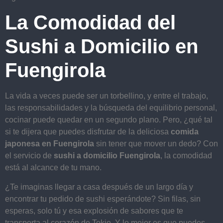
La Comodidad del
Sushi a Domicilio en
Fuengirola
La vida a veces puede ser un torbellino, y entre el trabajo,
las responsabilidades y la búsqueda del equilibrio personal,
cocinar puede quedar en un segundo plano. Pero, ¿qué tal
si te dijera que puedes disfrutar de la deliciosa
comida
japonesa en Fuengirola
sin tener que mover un dedo? Con
el servicio de
sushi a domicilio Fuengirola
, la comodidad
está al alcance de tu mano.
¿Te imaginas llegar a casa después de un largo día y
encontrar tu pedido de sushi esperándote? Sin filas, sin
esperas, solo tú y esa explosión de sabores que te
transporta al corazón de Tokio. Y lo mejor es que puedes