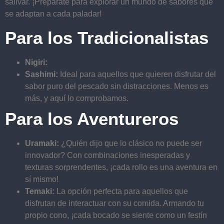
salivar. ¡Prepárate para explorar un mundo de sabores que
se adaptan a cada paladar!
Para los Tradicionalistas
Nigiri:
Sashimi:
Ideal para aquellos que quieren disfrutar del
sabor puro del pescado sin distracciones. Menos es
más, y aquí lo comprobamos.
Para los Aventureros
Uramaki:
¿Quién dijo que lo clásico no puede ser
innovador? Con combinaciones inesperadas y
texturas sorprendentes, ¡cada rollo es una aventura en
sí mismo!
Temaki:
La opción perfecta para aquellos que
disfrutan de interactuar con su comida. Armando tu
propio cono, ¡cada bocado se siente como un festín