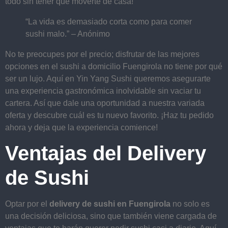
todo sin tener que moverte de casa!
“La vida es demasiado corta como para comer
sushi malo.” – Anónimo
No te preocupes por el precio; disfrutar de las mejores
opciones en el sushi a domicilio Fuengirola no tiene por qué
ser un lujo. Aquí en Yin Yang Sushi queremos asegurarte
una experiencia gastronómica inolvidable sin vaciar tu
cartera. Así que dale una oportunidad a nuestra variada
oferta y descubre cuál es tu nuevo favorito. ¡Haz tu pedido
ahora y deja que la experiencia comience!
Ventajas del Delivery
de Sushi
Optar por el
delivery de sushi en Fuengirola
no solo es
una decisión deliciosa, sino que también viene cargada de