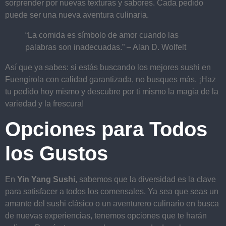
sorprender por nuevas texturas y sabores. Cada pedido
puede ser una nueva aventura culinaria.
“La comida es símbolo de amor cuando las
palabras son inadecuadas.” – Alan D. Wolfelt
Así que ya sabes: si estás buscando los mejores sushi en
Fuengirola con calidad garantizada, no busques más. ¡Haz
tu pedido hoy mismo y descubre por ti mismo la magia de la
variedad y la frescura!
Opciones para Todos
los Gustos
En
Yin Yang Sushi
, sabemos que la diversidad es la clave
para satisfacer a todos los comensales. Ya sea que seas un
amante del sushi clásico o un aventurero culinario en busca
de nuevas experiencias, tenemos opciones que te harán